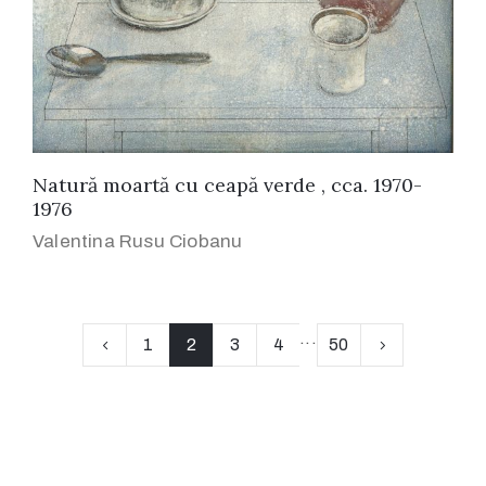
Natură moartă cu ceapă verde , cca. 1970-
1976
Valentina Rusu Ciobanu
...
1
2
3
4
50