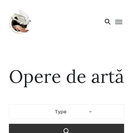
Biografie
Expoziții
Opere
de
Opere de artă
artă
V.R.C.
Atelier
‘85
Presa
Type
Publicații