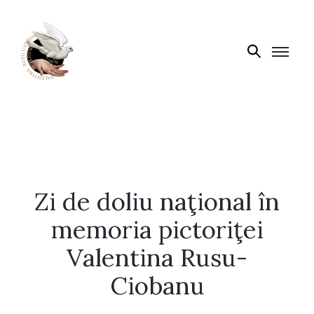
Biografie
Expoziții
Opere
de
artă
Zi de doliu naţional în
V.R.C.
Atelier
memoria pictoriţei
‘85
Valentina Rusu-
Presa
Ciobanu
Publicații