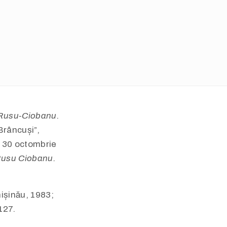
 Rusu-Ciobanu.
Brâncuși”,
– 30 octombrie
Rusu Ciobanu.
hișinău, 1983;
127.