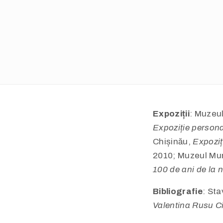
Expoziții
: Muzeul
Expoziție person
Chișinău,
Expoziț
2010; Muzeul Muni
100 de ani de la 
Bibliografie
: Sta
Valentina Rusu Ci