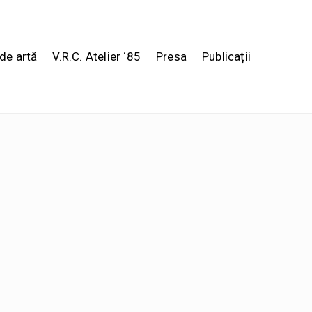
de artă
V.R.C. Atelier ‘85
Presa
Publicații