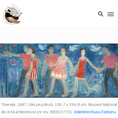
Biografie
Expoziții
Opere
de
artă
V.R.C.
Atelier
‘85
Presa
Tinereţe
. 1967. Ulei pe pânză. 135.7 x 294.8 cm. Muzeul Național
Publicații
de Artă al Moldovei (nr. inv. 6835/1770).
Valentina Rusu Ciobanu
.