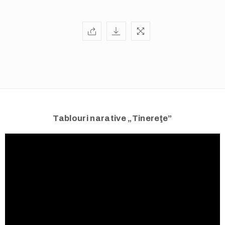
info@valentinarusuciobanu.com
Tablouri narative „Tinereţe”
/