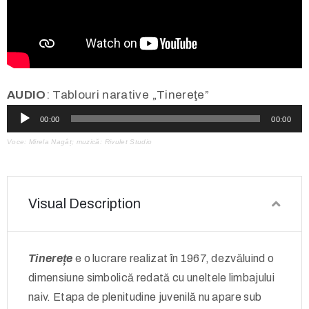
AUDIO
: Tablouri narative „Tinereţe”
Audio
00:00
00:00
Player
Voce: Mirela Nagâț; muzică: Rivulet Studio
Visual Description
Tinerețe
e o lucrare realizat în 1967, dezvăluind o
dimensiune simbolică redată cu uneltele limbajului
naiv. Etapa de plenitudine juvenilă nu apare sub