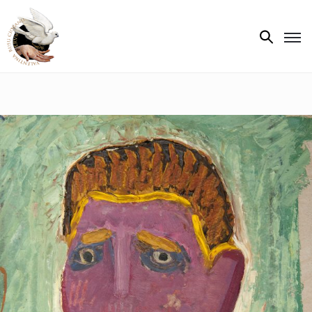
Biografie
Expoziții
Opere
de
artă
V.R.C.
Atelier
‘85
Presa
Publicații