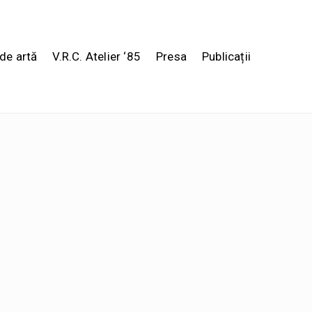
de artă
V.R.C. Atelier ‘85
Presa
Publicații