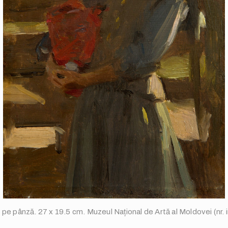
i pe pânză. 27 x 19.5 cm. Muzeul Național de Artă al Moldovei (nr.