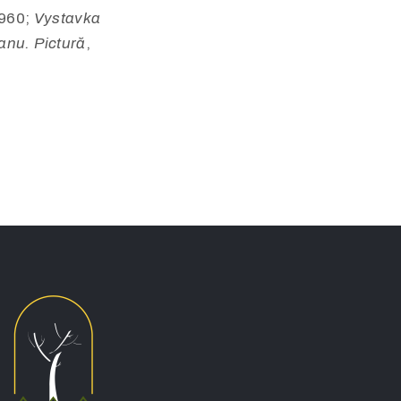
1960;
Vystavka
anu. Pictură
,