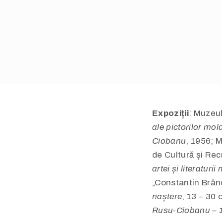
Expoziții
: Muzeul
ale pictorilor mo
Ciobanu
, 1956; 
de Cultură și Re
artei și literatur
„Constantin Brân
naștere
, 13 – 30
Rusu-Ciobanu – 1