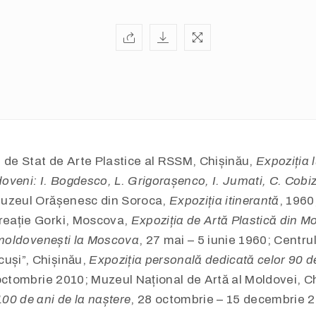
 de Stat de Arte Plastice al RSSM, Chișinău,
Expoziția l
ldoveni: I. Bogdesco, L. Grigorașenco, I. Jumati, C. Cobi
Muzeul Orășenesc din Soroca,
Expoziția itinerantă
, 1960
creație Gorki, Moscova,
Expoziția de Artă Plastică din 
ii moldovenești la Moscova
, 27 mai – 5 iunie 1960; Centru
cuși”, Chișinău,
Expoziția personală dedicată celor 90 de
 octombrie 2010; Muzeul Național de Artă al Moldovei, C
00 de ani de la naștere
, 28 octombrie – 15 decembrie 