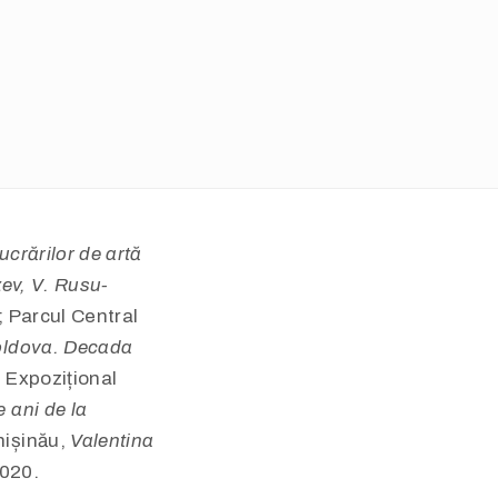
ucrărilor de artă
zev, V. Rusu-
; Parcul Central
Moldova. Decada
l Expozițional
 ani de la
hișinău,
Valentina
2020.