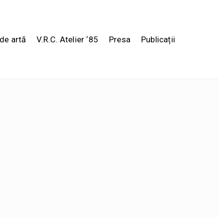
de artă
V.R.C. Atelier ‘85
Presa
Publicații