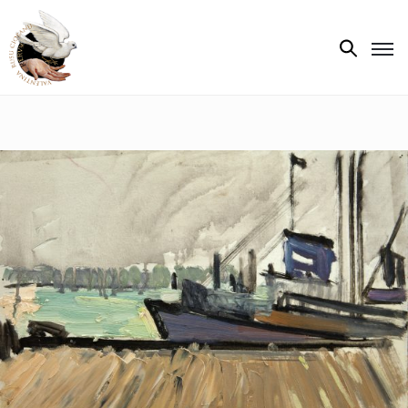
Biografie
Expoziții
Opere
de
artă
V.R.C.
Atelier
‘85
Presa
Publicații