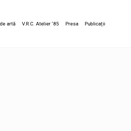
de artă
V.R.C. Atelier ‘85
Presa
Publicații