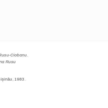
 Rusu-Ciobanu.
ina Rusu
hișinău, 1983.