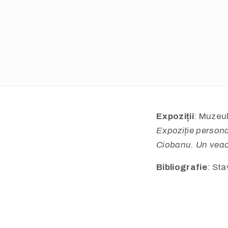
Expoziții
: Muzeul
Expoziție person
Ciobanu. Un veac
Bibliografie
: Sta