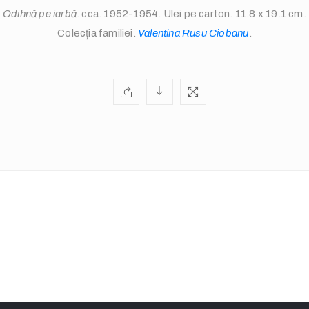
Odihnă pe iarbă
. cca. 1952-1954. Ulei pe carton. 11.8 x 19.1 cm.
Colecția familiei.
Valentina Rusu Ciobanu
.
info@valentinarusuciobanu.com
/