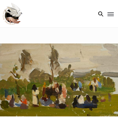
Biografie
Expoziții
Opere
de
artă
V.R.C.
Atelier
‘85
Presa
Publicații