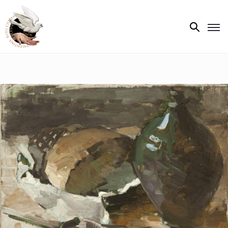
Biografie
Expoziții
Opere
de
artă
V.R.C.
Atelier
‘85
Presa
Publicații