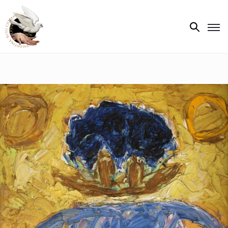
Biografie
Expoziții
Opere
de
artă
V.R.C.
Atelier
‘85
Presa
Publicații