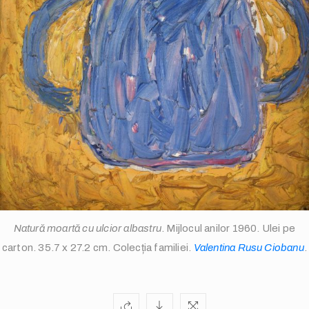
info@valentinarusuciobanu.com
Natură moartă cu ulcior albastru
. Mijlocul anilor 1960. Ulei pe
/
carton. 35.7 x 27.2 cm. Colecția familiei.
Valentina Rusu Ciobanu
.