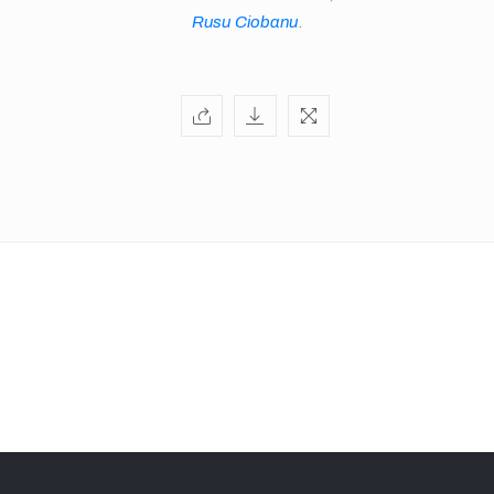
Rusu Ciobanu
.