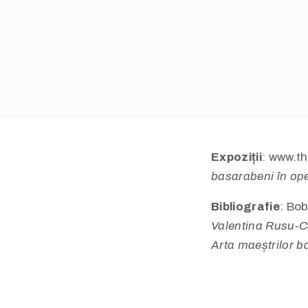
Expoziții
: www.t
basarabeni în ope
Bibliografie
: Bo
Valentina Rusu-C
Arta maeștrilor b