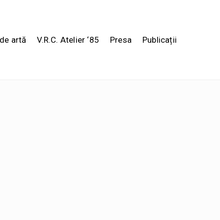
de artă
V.R.C. Atelier ‘85
Presa
Publicații