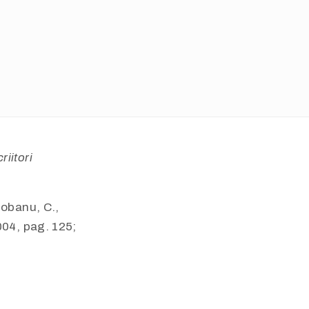
iitori
iobanu, C.,
004, pag. 125;