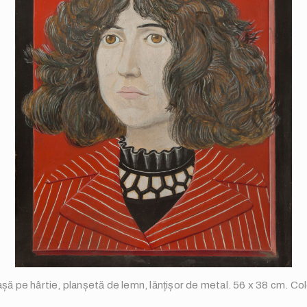
șă pe hârtie, planșetă de lemn, lănțișor de metal. 56 x 38 cm. Col