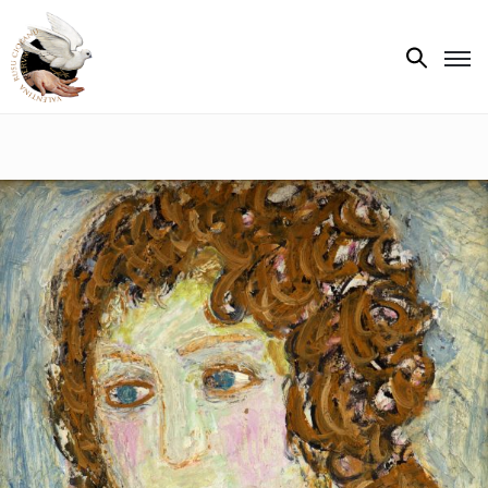
Biografie
Expoziții
Opere
de
artă
V.R.C.
Atelier
‘85
Presa
Publicații