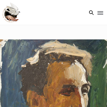
Biografie
Expoziții
Opere
de
artă
V.R.C.
Atelier
‘85
Presa
Publicații