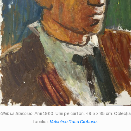
info@valentinarusuciobanu.com
/
Glebus Sainciuc
. Anii 1960. Ulei pe carton. 49.5 x 35 cm. Colecția
familiei.
Valentina Rusu Ciobanu
.