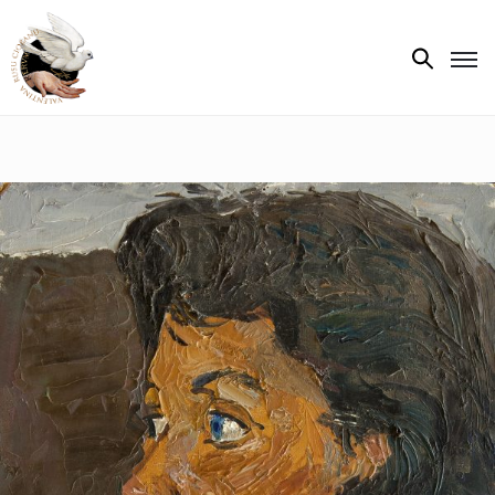
Biografie
Expoziții
Opere
de
artă
V.R.C.
Atelier
‘85
Presa
Publicații