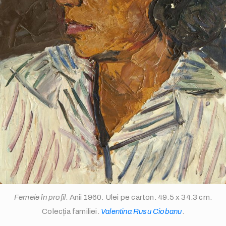
info@valentinarusuciobanu.com
/
Femeie în profil
. Anii 1960. Ulei pe carton. 49.5 x 34.3 cm.
Colecția familiei.
Valentina Rusu Ciobanu
.