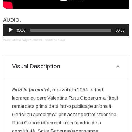
AUDIO
:
Audio
00:00
00:00
Player
Voce: Mirela Nagâț; muzică: Rivulet Studio
Visual Description
Fată la fereastră
, realizată în 1954, a fost
lucrarea cu care Valentina Rusu Ciobanu s-a făcut
remarcată prima dată într-o publicație unională.
Criticii au apreciat că prin acest portret Valentina
Rusu Ciobanu demonstra o măiestrie deja
constituită. Sofia Bobernaga consemna