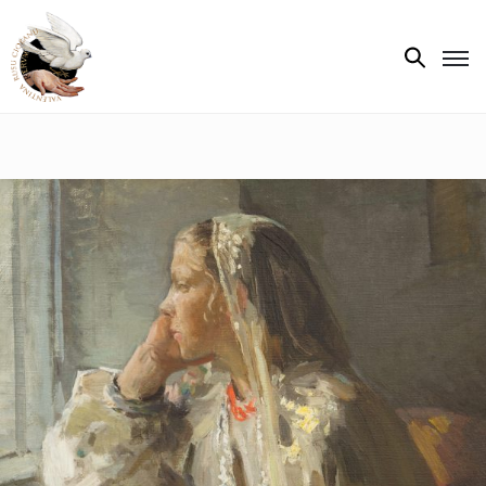
Biografie
Expoziții
Opere
de
artă
V.R.C.
Atelier
‘85
Presa
Publicații