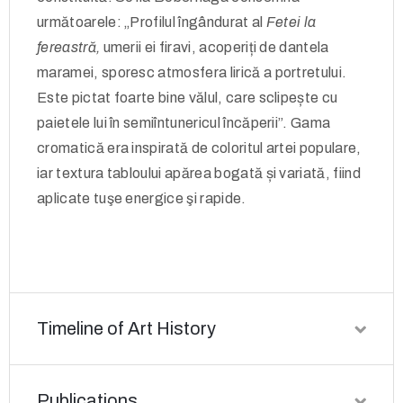
următoarele: „Profilul îngândurat al
Fetei la
fereastră,
umerii ei firavi, acoperiți de dantela
maramei, sporesc atmosfera lirică a portretului.
Este pictat foarte bine vălul, care sclipește cu
paietele lui în semiîntunericul încăperii”. Gama
cromatică era inspirată de coloritul artei populare,
iar textura tabloului apărea bogată și variată, fiind
aplicate tuşe energice şi rapide.
Timeline of Art History
Publications