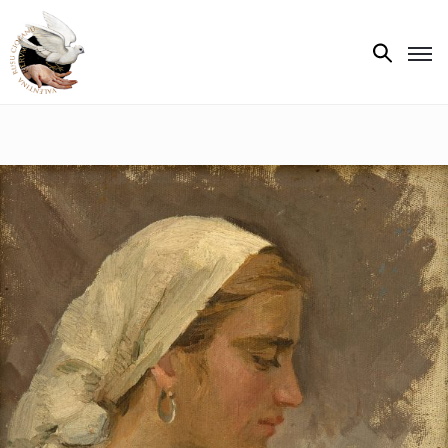
Biografie
Expoziții
Opere
de
artă
V.R.C.
Atelier
‘85
Presa
Publicații