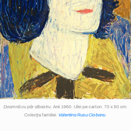
info@valentinarusuciobanu.com
/
Doamnă cu păr albastru
. Anii 1960. Ulei pe carton. 70 x 50 cm.
Colecția familiei.
Valentina Rusu Ciobanu
.