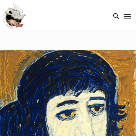
Biografie
Expoziții
Opere
de
artă
V.R.C.
Atelier
‘85
Presa
Publicații