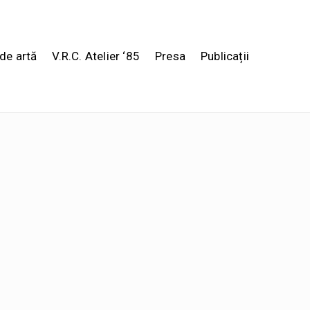
de artă
V.R.C. Atelier ‘85
Presa
Publicații