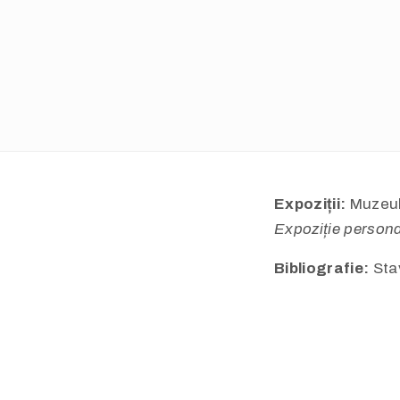
Expoziții:
Muzeul 
Expoziție person
Bibliografie:
Stav