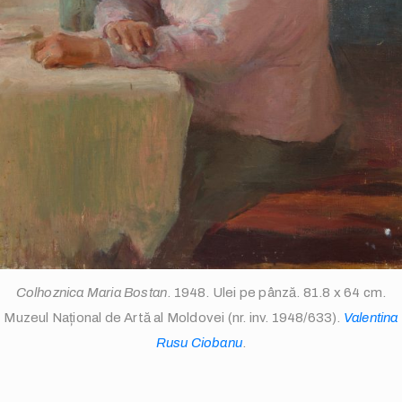
info@valentinarusuciobanu.com
Colhoznica Maria Bostan
. 1948. Ulei pe pânză. 81.8 x 64 cm.
/
Muzeul Național de Artă al Moldovei (nr. inv. 1948/633).
Valentina
Rusu Ciobanu
.