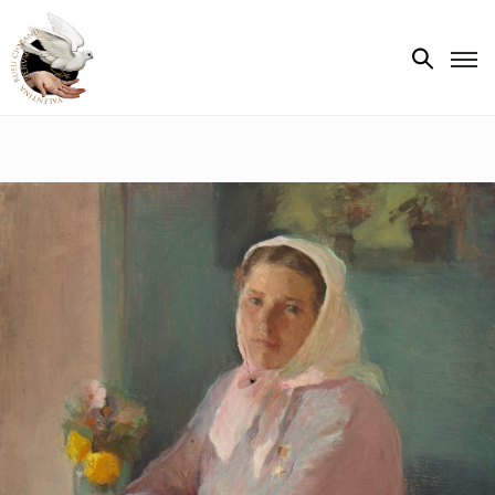
Biografie
Expoziții
Opere
de
artă
V.R.C.
Atelier
‘85
Presa
Publicații