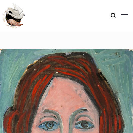
Biografie
Expoziții
Opere
de
artă
V.R.C.
Atelier
‘85
Presa
Publicații