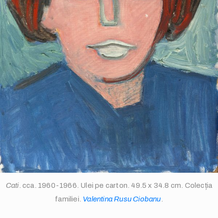
info@valentinarusuciobanu.com
/
Cati
. cca. 1960-1966. Ulei pe carton. 49.5 x 34.8 cm. Colecția
familiei.
Valentina Rusu Ciobanu
.