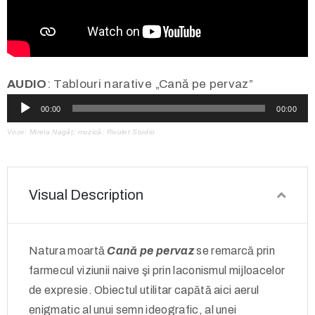
AUDIO
: Tablouri narative „Cană pe pervaz”
Audio
00:00
00:00
Player
Voce: Mirela Nagâț; muzică: Rivulet Studio
Visual Description
Natura moartă
Cană pe pervaz
se remarcă prin
farmecul viziunii naive şi prin laconismul mijloacelor
de expresie. Obiectul utilitar capătă aici aerul
enigmatic al unui semn ideografic, al unei