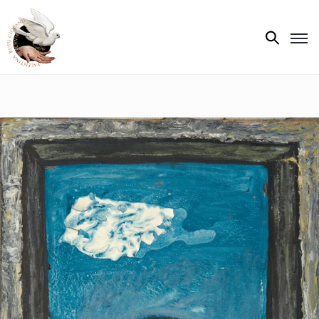
Biografie
Expoziții
Opere
de
artă
V.R.C.
Atelier
‘85
Presa
Publicații