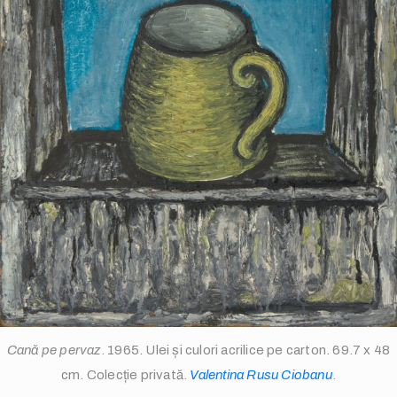
info@valentinarusuciobanu.com
/
Cană pe pervaz
. 1965. Ulei și culori acrilice pe carton. 69.7 x 48
cm. Colecție privată.
Valentina Rusu Ciobanu
.