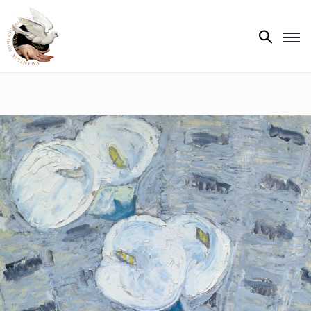
Biografie
Expoziții
Opere
de
artă
V.R.C.
Atelier
‘85
Presa
Publicații