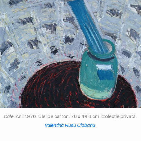
info@valentinarusuciobanu.com
/
Cale
. Anii 1970. Ulei pe carton. 70 x 49.6 cm. Colecție privată.
Valentina Rusu Ciobanu
.