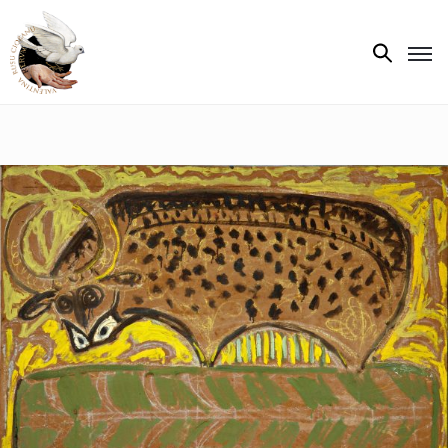
Biografie
Expoziții
Opere
de
artă
V.R.C.
Atelier
‘85
Presa
Publicații