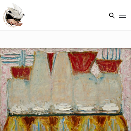
Biografie
Expoziții
Opere
de
artă
V.R.C.
Atelier
‘85
Presa
Publicații