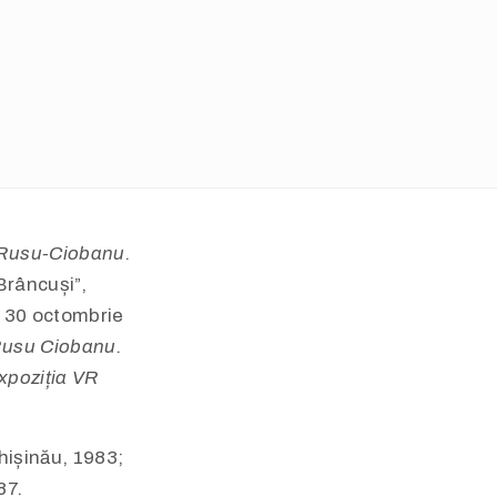
 Rusu-Ciobanu.
Brâncuși”,
– 30 octombrie
Rusu Ciobanu.
xpoziția VR
hișinău, 1983;
87.