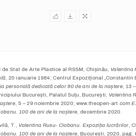
de Stat de Arte Plastice al RSSM, Chișinău,
Valentina
ală
, 20 ianuarie 1984; Centrul Expozițional „Constantin 
ia personală dedicată celor 90 de ani de la naștere
, 13 
cipiului București, Palatul Suțu, București,
Valentina 
naștere
, 5 – 29 noiembrie 2020; www.theopen-art.com
E
obanu. 100 de ani de la naștere
, decembrie 2020.
ilă, T.,
Valentina Rusu- Ciobanu. Expoziția lucrărilor
, C
obanu. 100 de ani de la naștere
, București, 2020, pag. 