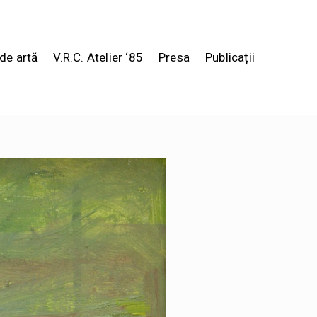
de artă
V.R.C. Atelier ‘85
Presa
Publicații