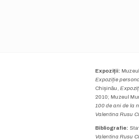
Expoziții:
Muzeul 
Expoziție person
Chișinău,
Expoziț
2010; Muzeul Muni
100 de ani de la 
Valentina Rusu Ci
Bibliografie:
Stav
Valentina Rusu Ci