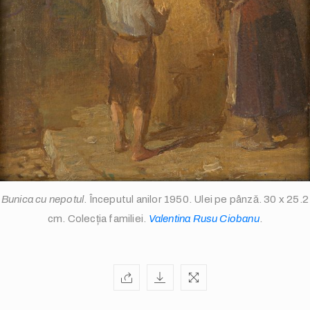
info@valentinarusuciobanu.com
Bunica cu nepotul
. Începutul anilor 1950. Ulei pe pânză. 30 x 25.2
cm. Colecția familiei.
Valentina Rusu Ciobanu
.
/