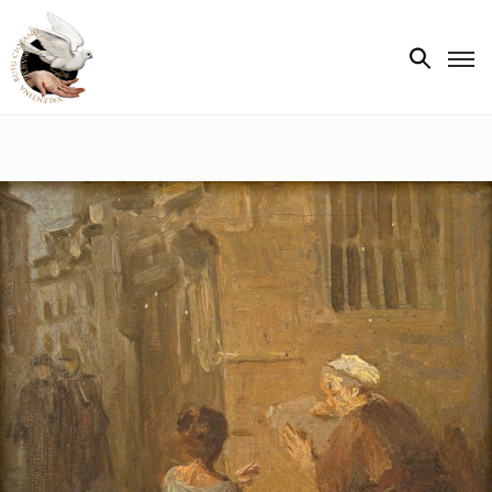
Biografie
Expoziții
Opere
de
artă
V.R.C.
Atelier
‘85
Presa
Publicații