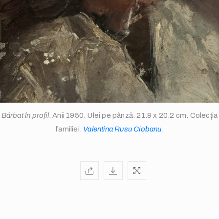
info@valentinarusuciobanu.com
Bărbat în profil
. Anii 1950. Ulei pe pânză. 21.9 x 20.2 cm. Colecția
familiei.
Valentina Rusu Ciobanu
.
/