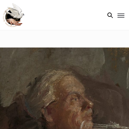
Biografie
Expoziții
Opere
de
artă
V.R.C.
Atelier
‘85
Presa
Publicații