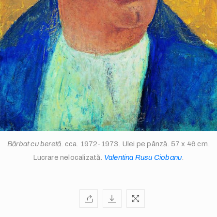
info@valentinarusuciobanu.com
Bărbat cu beretă
. cca. 1972-1973. Ulei pe pânză. 57 x 46 cm.
Lucrare nelocalizată.
Valentina Rusu Ciobanu
.
/