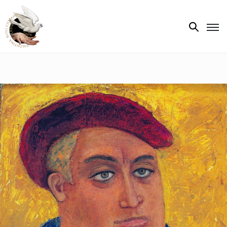
Biografie
Expoziții
Opere
de
artă
V.R.C.
Atelier
‘85
Presa
Publicații