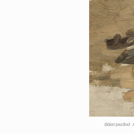
Băiat șezând
.