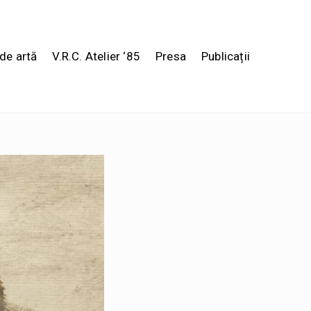
de artă
V.R.C. Atelier ‘85
Presa
Publicații