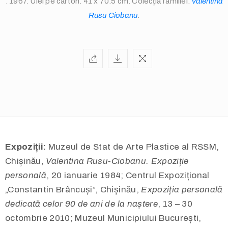
. 1967. Ulei pe carton. 41 x 70.5 cm. Colecția familiei.
Valentina
Rusu Ciobanu
.
info@valentinarusuciobanu.com
Expoziții:
Muzeul de Stat de Arte Plastice al RSSM,
Chișinău,
Valentina Rusu-Ciobanu. Expoziție
personală
, 20 ianuarie 1984; Centrul Expozițional
/
„Constantin Brâncuși”, Chișinău,
Expoziția personală
dedicată celor 90 de ani de la naștere
, 13 – 30
octombrie 2010; Muzeul Municipiului București,