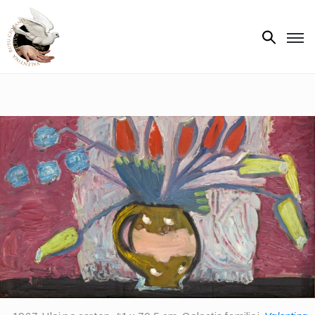
Biografie
Expoziții
Opere
de
artă
V.R.C.
Atelier
‘85
Presa
Publicații